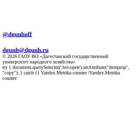
+7 (8722) 56-56-22
+7 (8722) 56-56-03
Телеграм:
@dgunhoff
E-mail:
dgunh@dgunh.ru
© 2026 ГАОУ ВО «Дагестанский государственный
университет народного хозяйства»
try { document.querySelector('.bvi-open').setAttribute("itemprop",
"copy"); } catch {} Yandex.Metrika counter
/Yandex.Metrika
counter