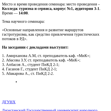
Место и время проведения семинара: место проведения –
Колледж туризма и сервиса, корпус №1, аудитория 3-1
.
Время —
14:00
.
Тема научного семинара:
«Основные направления и развитие маршрутов
гастротуризма, как средство привлечения туристических
потоков в РД».
На заседании с докладами выступят:
1. Амирханова А.М, ст. преподаватель каф. «МиК»;
2. Абасова З.У, ст. преподаватель каф. «МиК»;
3. Апбасов А., студент ПиКД 2-1;
4. Гасанов Г., студент ПиКД 2-1;
5. Абакарова А., ст. ПиКД 2-2.
ДГУНХ
Дагестанский Государственный университет народного