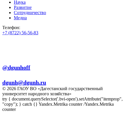
Наука
Развитие
Сотрудничество
Медиа
Телефон:
+7 (8722) 56-56-83
+7 (8722) 56-56-22
+7 (8722) 56-56-03
Телеграм:
@dgunhoff
E-mail:
dgunh@dgunh.ru
© 2026 ГАОУ ВО «Дагестанский государственный
университет народного хозяйства»
try { document.querySelector('.bvi-open').setAttribute("itemprop",
"copy"); } catch {} Yandex.Metrika counter
/Yandex.Metrika
counter