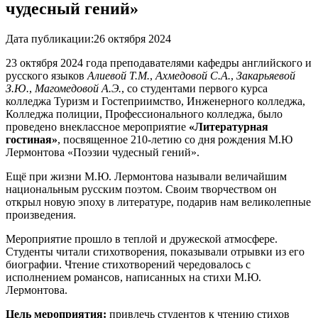
чудесный гений»
Дата публикации:
26 октября 2024
23 октября 2024 года преподавателями кафедры английского и
русского языков
Алиевой Т.М.
,
Ахмедовой С.А.
,
Закарьяевой
З.Ю.
,
Магомедовой А.Э.
, со студентами первого курса
колледжа Туризм и Гостеприимство, Инженерного колледжа,
Колледжа полиции, Профессионального колледжа, было
проведено внеклассное мероприятие
«Литературная
гостиная»
, посвященное 210-летию со дня рождения М.Ю
Лермонтова «Поэзии чудесный гений».
Ещё при жизни М.Ю. Лермонтова называли величайшим
национальным русским поэтом. Своим творчеством он
открыл новую эпоху в литературе, подарив нам великолепные
произведения.
Мероприятие прошло в теплой и дружеской атмосфере.
Студенты читали стихотворения, показывали отрывки из его
биографии. Чтение стихотворений чередовалось с
исполнением романсов, написанных на стихи М.Ю.
Лермонтова.
Цель мероприятия:
привлечь студентов к чтению стихов