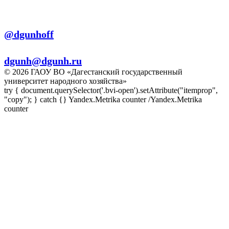
Телеграм:
@dgunhoff
E-mail:
dgunh@dgunh.ru
© 2026 ГАОУ ВО «Дагестанский государственный
университет народного хозяйства»
try { document.querySelector('.bvi-open').setAttribute("itemprop",
"copy"); } catch {} Yandex.Metrika counter
/Yandex.Metrika
counter