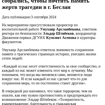
собрались, чтобы почтить память
жертв трагедии в г. Беслан
Дата публикации:
3 сентября 2024
На мероприятии присутствовали проректор по
воспитательной работе
Умухаир Арсланбекова
, советник
ректора по безопасности
Эльдар Штибеков
, координатор
Движения первых ДГУНХ
Кумсият Асевова
и кураторы
факультетов.
Умухаир Арсланбекова отметила значимость сохранения
памяти о трагических страницах истории, унесших жизни
сотен людей:
«Каждый из нас несет ответственность за свое сообщество, и
каждый из нас может изменить этот мир к лучшему. Мы
понимаем, что когда мы меняемся сами, меняются люди
вокруг нас. И если каждый из нас сделает что-то для
сохранения мира, то он постепенно станет другим».
В очередной раз напомнил, что такое терроризм, чем он
опасен, как ему нужно противостоять и предупреждать его
возникновение Эльдар Штибеков: «Толерантность,
взаимоуважение, бдительность и гражданская