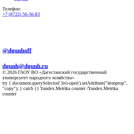
Телефон:
+7 (8722) 56-56-83
+7 (8722) 56-56-22
+7 (8722) 56-56-03
Телеграм:
@dgunhoff
E-mail:
dgunh@dgunh.ru
© 2026 ГАОУ ВО «Дагестанский государственный
университет народного хозяйства»
try { document.querySelector('.bvi-open').setAttribute("itemprop",
"copy"); } catch {} Yandex.Metrika counter
/Yandex.Metrika
counter