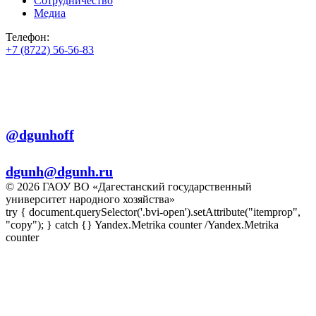
Сотрудничество
Медиа
Телефон:
+7 (8722) 56-56-83
+7 (8722) 56-56-22
+7 (8722) 56-56-03
Телеграм:
@dgunhoff
E-mail:
dgunh@dgunh.ru
© 2026 ГАОУ ВО «Дагестанский государственный
университет народного хозяйства»
try { document.querySelector('.bvi-open').setAttribute("itemprop",
"copy"); } catch {} Yandex.Metrika counter
/Yandex.Metrika
counter