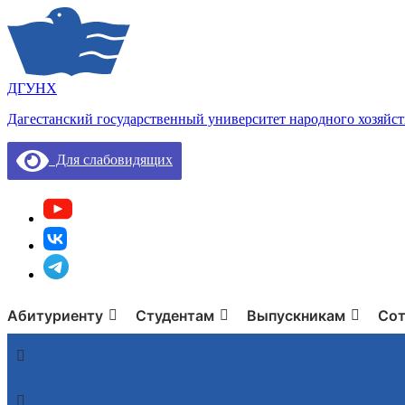
ДГУНХ
Дагестанский государственный университет народного хозяйст
Для слабовидящих
Абитуриенту
Студентам
Выпускникам
Сот