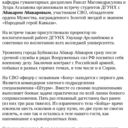
кафедры гуманитарных дисциплин Раисат Магомедрасулова и
Зухра Агалавова организовали встречу студентов ДГУНХ с
Абакаром Абакаровым
, участником СВО, обладателем
ордена Мужества, награжденного Золотой звездой и званием
«Народный герой Кавказа».
На встрече также присутствовали проректор по
воспитательной работе ДГУНХ
Умухаир Арсланбекова
и
советники по воспитанию всех колледжей университета.
Уроженец города Буйнакска Абакар Абакаров сразу после
срочной службы в рядах Вооруженных сил РФ посвятил себя
военному делу. Заключив контракт с Российской армией,
побывал в разных горячих точках, в том числе и в Сирии.
На СВО офицер с позывным «Боец» находится с первого дня.
Является командиром элитного подразделения
спецназначения «Штурм». Вместе со своими подчиненными
выполняет боевые задачи практически по всей линии боевого
соприкосновения. Пять раз отважный дагестанец был ранен
(из них три раза тяжело). Из израненного тела «Бойца» врачи
извлекли шесть осколков и одну пулю, но две пули не смогли
извлечь, и они так и остались в теле нашего гостя, как
напоминание о кровопролитных боях.