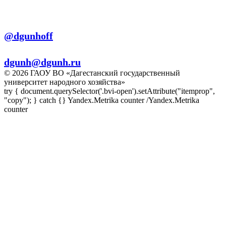
Телеграм:
@dgunhoff
E-mail:
dgunh@dgunh.ru
© 2026 ГАОУ ВО «Дагестанский государственный
университет народного хозяйства»
try { document.querySelector('.bvi-open').setAttribute("itemprop",
"copy"); } catch {} Yandex.Metrika counter
/Yandex.Metrika
counter