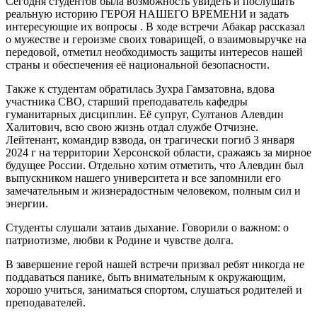
Сегодня студентов была возможность увидеть и послушать
реальную историю ГЕРОЯ НАШЕГО ВРЕМЕНИ и задать
интересующие их вопросы . В ходе встречи Абакар рассказал
о мужестве и героизме своих товарищей, о взаимовыручке на
передовой, отметил необходимость защиты интересов нашей
страны и обеспечения её национальной безопасности.
Также к студентам обратилась Зухра Гамзатовна, вдова
участника СВО, старший преподаватель кафедры
гуманитарных дисциплин. Её супруг, Султанов Алевдин
Халитович, всю свою жизнь отдал службе Отчизне.
Лейтенант, командир взвода, он трагически погиб 3 января
2024 г на территории Херсонской области, сражаясь за мирное
будущее России. Отдельно хотим отметить, что Алевдин был
выпускником нашего университета и все запомнили его
замечательным и жизнерадостным человеком, полным сил и
энергии.
Студенты слушали затаив дыхание. Говорили о важном: о
патриотизме, любви к Родине и чувстве долга.
В завершение герой нашей встречи призвал ребят никогда не
поддаваться панике, быть внимательным к окружающим,
хорошо учиться, заниматься спортом, слушаться родителей и
преподавателей.