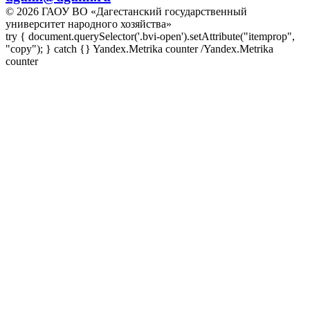
© 2026 ГАОУ ВО «Дагестанский государственный
университет народного хозяйства»
try { document.querySelector('.bvi-open').setAttribute("itemprop",
"copy"); } catch {} Yandex.Metrika counter
/Yandex.Metrika
counter