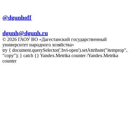
Телеграм:
@dgunhoff
E-mail:
dgunh@dgunh.ru
© 2026 ГАОУ ВО «Дагестанский государственный
университет народного хозяйства»
try { document.querySelector('.bvi-open').setAttribute("itemprop",
"copy"); } catch {} Yandex.Metrika counter
/Yandex.Metrika
counter