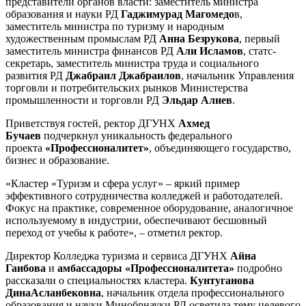
представители органов власти: заместитель министра
образования и науки РД
Гаджимурад Магомедо
в,
заместитель министра по туризму и народным
художественным промыслам РД
Анна Безрукова
, первый
заместитель министра финансов РД
Али Исламов
, статс-
секретарь, заместитель министра труда и социального
развития РД
Джабраил Джабраилов
, начальник Управления
торговли и потребительских рынков Министерства
промышленности и торговли РД
Эльдар Алиев
.
Приветствуя гостей, ректор ДГУНХ
Ахмед
Бучаев
подчеркнул уникальность федерального
проекта
«Профессионалитет»
, объединяющего государство,
бизнес и образование.
«Кластер «Туризм и сфера услуг» – яркий пример
эффективного сотрудничества колледжей и работодателей.
Фокус на практике, современное оборудование, аналогичное
используемому в индустрии, обеспечивают бесшовный
переход от учебы к работе», – отметил ректор.
Директор Колледжа туризма и сервиса ДГУНХ
Айна
Гаибова
и
амбассадоры «Профессионалитета»
подробно
рассказали о специальностях кластера.
Кунтуганова
Дина
Асланбековна
, начальник отдела профессионального
образования и науки Минобрнауки РД осветила тему целевого