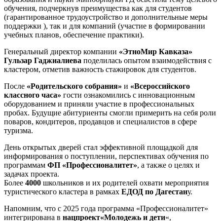
обучения, подчеркнув преимущества как для студентов
(гарантированное трудоустройство и дополнительные меры
поддержки ), так и для компаний (участие в формировании
учебных планов, обеспечение практики).
Генеральный директор компании
«ЭтноМир Кавказа»
Гульзар Гаджиалиева
поделилась опытом взаимодействия с
кластером, отметив важность стажировок для студентов.
После
«Родительского собрания»
и
«Всероссийского
классного часа»
гости ознакомились с инновационным
оборудованием и приняли участие в профессиональных
пробах. Будущие абитуриенты смогли примерить на себя роли
поваров, кондитеров, продавцов и специалистов в сфере
туризма.
День открытых дверей стал эффективной площадкой для
информирования о поступлении, перспективах обучения по
программам
ФП «Профессионалитет»
, а также о целях и
задачах проекта.
Более
4000
школьников и их родителей охвати мероприятия
туристического кластера в рамках
ЕДОД по Дагестан
у.
Напомним, что с 2025 года программа «Профессионалитет»
интегрирована в
нацпроект
«Молодежь и дети
«,