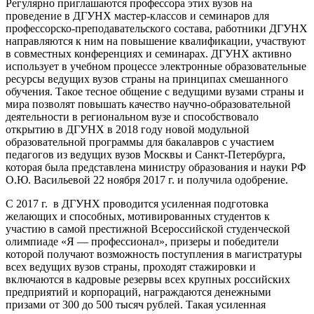
Регулярно приглашаются профессора этих вузов на
проведение в ДГУНХ мастер-классов и семинаров для
профессорско-преподавательского состава, работники ДГУНХ
направляются к ним на повышение квалификации, участвуют
в совместных конференциях и семинарах. ДГУНХ активно
использует в учебном процессе электронные образовательные
ресурсы ведущих вузов страны на принципах смешанного
обучения. Такое тесное общение с ведущими вузами страны и
мира позволят повышать качество научно-образовательной
деятельности в региональном вузе и способствовало
открытию в ДГУНХ в 2018 году новой модульной
образовательной программы для бакалавров с участием
педагогов из ведущих вузов Москвы и Санкт-Петербурга,
которая была представлена министру образования и науки РФ
О.Ю. Васильевой 22 ноября 2017 г. и получила одобрение.
С 2017 г. в ДГУНХ проводится усиленная подготовка
желающих и способных, мотивированных студентов к
участию в самой престижной Всероссийской студенческой
олимпиаде «Я — профессионал», призеры и победители
которой получают возможность поступления в магистратуры
всех ведущих вузов страны, проходят стажировки и
включаются в кадровые резервы всех крупных российских
предприятий и корпораций, награждаются денежными
призами от 300 до 500 тысяч рублей. Такая усиленная