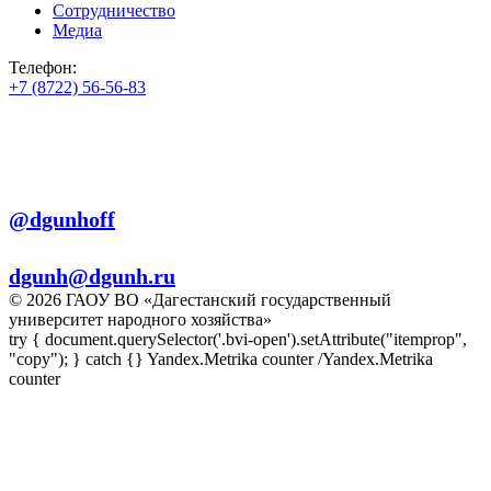
Сотрудничество
Медиа
Телефон:
+7 (8722) 56-56-83
+7 (8722) 56-56-22
+7 (8722) 56-56-03
Телеграм:
@dgunhoff
E-mail:
dgunh@dgunh.ru
© 2026 ГАОУ ВО «Дагестанский государственный
университет народного хозяйства»
try { document.querySelector('.bvi-open').setAttribute("itemprop",
"copy"); } catch {} Yandex.Metrika counter
/Yandex.Metrika
counter