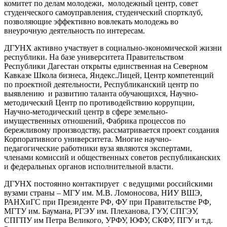
комитет по делам молодежи, молодежный центр, совет
студенческого самоуправления, студенческий спортклуб,
позволяющие эффективно вовлекать молодежь во
внеурочную деятельность по интересам.
ДГУНХ активно участвует в социально-экономической жизни
республики. На базе университета Правительством
Республики Дагестан открыты единственная на Северном
Кавказе Школа бизнеса, Яндекс.Лицей, Центр компетенций
по проектной деятельности, Республиканский центр по
выявлению и развитию таланта обучающихся, Научно-
методический Центр по противодействию коррупции,
Научно-методический центр в сфере земельно-
имущественных отношений, Фабрика процессов по
бережливому производству, рассматривается проект создания
Корпоративного университета. Многие научно-
педагогические работники вуза являются экспертами,
членами комиссий и общественных советов республиканских
и федеральных органов исполнительной власти.
ДГУНХ постоянно контактирует с ведущими российскими
вузами страны – МГУ им. М.В. Ломоносова, НИУ ВШЭ,
РАНХиГС при Президенте РФ, ФУ при Правительстве РФ,
МГТУ им. Баумана, РГЭУ им. Плеханова, ГУУ, СПГЭУ,
СПГПУ им Петра Великого, УРФУ, ЮФУ, СКФУ, ПГУ и т.д.