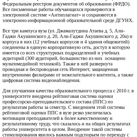
Федеральным реестром документов об образовании (ФРДО).
Все письменные работы обучающихся проверяются в
электронной системе «Антиплагиат» и сохраняются в
электронно-информационной образовательной среде ДГУНХ.
Все три кампуса вуза (ул. Джамалутдина Атаева д. 5, Али-
Гаджи Акушинского д. 20, Али-Гаджи Акушинского д. 20а) и
корпуса в них (12 учебных корпусов и 4 здания общежитий)
соединены в единую корпоративную сеть, доступ в которую
имеется со всех структурных подразделений и учебных
аудиторий (300 аудиторий, большинство из них оснащено
мультимедийной техникой). Также в ней развернута
проводная и беспроводная сеть Интернет, защищенная
внутренними фильтрами от нежелательного контента, а также
цифровая система видеонаблюдения.
Для улучшения качества образовательного процесса с 2010 г. в
университете внедрена рейтинговая система оценки
профессорско-преподавательского состава (ППС) по
результатам работы за семестр. С введением этой системы
рейтинговой оценки ППС в вузе резко увеличилась
мотивация преподавателей к более качественному и
результативному труду, что сказалось и на общих результатах
работы университета в целом. Внедрение такой системы
стимулирования явилось важным подспорьем по переходу с