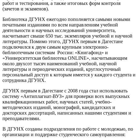
работ и тестирования, а также итоговых форм контроля
(зачетов и экзаменов).
Библиотека ДГУНХ ежегодно пополняется самыми новыми
печатными изданиями по всем направлениям учебной
деятельности и научных исследований университета,
насчитывает свыше 650 тыс. экземпляров учебной и научной
литературы. Помимо этого, ДГУНХ первым в Дагестане
подключился к двум самым крупным электронно-
библиотечным системам России: «Книгафонд» и
«Университетская библиотека ONLINE», насчитывающим
около двухсот тысяч наименований учебной, научной
литературы и периодических изданий, круглосуточный
персональный доступ к которым имеется у каждого студента и
сотрудника ДГУНХ.
ДГУНХ первым в Дагестане с 2008 года стал использовать
систему «Антиплагиат-ВУЗ» для проверки всех выпускных
квалификационных работ, научных статей, учебно-
методических изданий, монографий, кандидатских и
докторских диссертаций, написанных нашими студентами и
преподавателями.
В ДГУНХ созданы подразделения по работе с молодежью, по
организации и поддержке студенческого самоуправления: