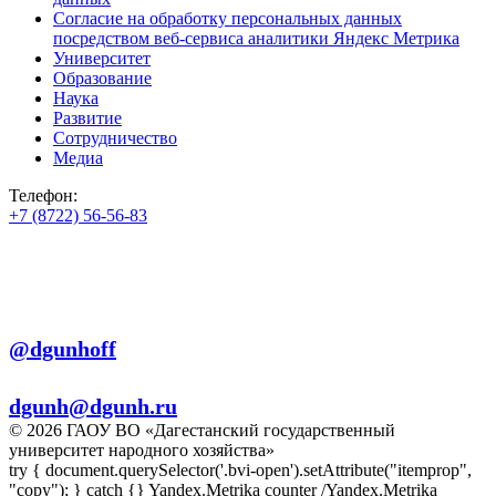
Согласие на обработку персональных данных
посредством веб-сервиса аналитики Яндекс Метрика
Университет
Образование
Наука
Развитие
Сотрудничество
Медиа
Телефон:
+7 (8722) 56-56-83
+7 (8722) 56-56-22
+7 (8722) 56-56-03
Телеграм:
@dgunhoff
E-mail:
dgunh@dgunh.ru
© 2026 ГАОУ ВО «Дагестанский государственный
университет народного хозяйства»
try { document.querySelector('.bvi-open').setAttribute("itemprop",
"copy"); } catch {} Yandex.Metrika counter
/Yandex.Metrika