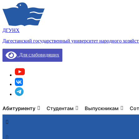
ДГУНХ
Дагестанский государственный университет народного хозяйст
Для слабовидящих
Абитуриенту
Студентам
Выпускникам
Сот