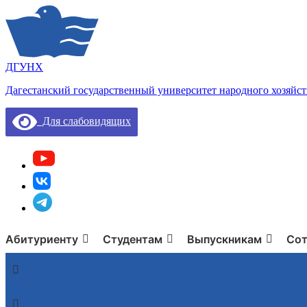
ДГУНХ
Дагестанский государственный университет народного хозяйст
Для слабовидящих
Абитуриенту
Студентам
Выпускникам
Сот