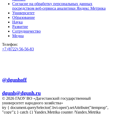
Согласие на обработку персональных данных
посредством веб-сервиса аналитики Яндекс Метрика
Университет
Образование
Наука
Развитие
Сотрудничество
Медиа
Телефон:
+7 (8722) 56-56-83
+7 (8722) 56-56-22
+7 (8722) 56-56-03
Телеграм:
@dgunhoff
E-mail:
dgunh@dgunh.ru
© 2026 ГАОУ ВО «Дагестанский государственный
университет народного хозяйства»
try { document.querySelector('.bvi-open').setAttribute("itemprop",
"copy"); } catch {} Yandex.Metrika counter
/Yandex.Metrika