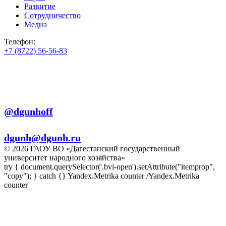
Развитие
Сотрудничество
Медиа
Телефон:
+7 (8722) 56-56-83
+7 (8722) 56-56-22
+7 (8722) 56-56-03
Телеграм:
@dgunhoff
E-mail:
dgunh@dgunh.ru
© 2026 ГАОУ ВО «Дагестанский государственный
университет народного хозяйства»
try { document.querySelector('.bvi-open').setAttribute("itemprop",
"copy"); } catch {} Yandex.Metrika counter
/Yandex.Metrika
counter