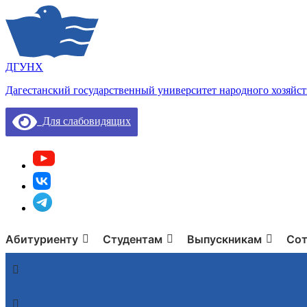
ДГУНХ
Дагестанский государственный университет народного хозяйст
Для слабовидящих
Абитуриенту
Студентам
Выпускникам
Сот