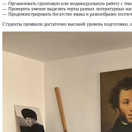
— Организовать групповую или индивидуальную работу с тек
— Проверить умение выделять черты разных литературных на
— Продемонстрировать богатство языка и разнообразие поэтич
Студенты проявили достаточно высокий уровень подготовки, о 