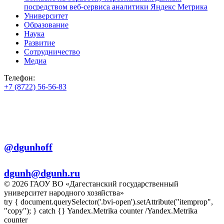
посредством веб-сервиса аналитики Яндекс Метрика
Университет
Образование
Наука
Развитие
Сотрудничество
Медиа
Телефон:
+7 (8722) 56-56-83
+7 (8722) 56-56-22
+7 (8722) 56-56-03
Телеграм:
@dgunhoff
E-mail:
dgunh@dgunh.ru
© 2026 ГАОУ ВО «Дагестанский государственный
университет народного хозяйства»
try { document.querySelector('.bvi-open').setAttribute("itemprop",
"copy"); } catch {} Yandex.Metrika counter
/Yandex.Metrika
counter