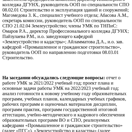
колледжа ДГУНХ, руководитель ООП по специальности СПО
08.02.01 Строительство и эксплуатация зданий и сооружений;
Магомедова З. К., специалист учебного отдела; Абасова А.М.,
секретарь комиссии, руководитель ООП по специальности
СПО 21.02.04 Землеустройство; члены УМК по ТНПиС:
Омаров Р.А., директор Профессионального колледжа ДГУНХ;
Пайзулаева Р.М., и.о. заведующего кафедрой
«Землеустройство и кадастры»; Айламматова Д.А., и.о. зав.
кафедрой «Промышленное и гражданское строительство»,
руководитель ООП по направлению подготовки 08.03.01
Строительство.
На заседании обсуждались следующие вопросы:
отчет о
работе УМК за 2021/2022 учебный год; проект плана и
основные задачи работы УМК на 2022/2023 учебный год;
анализ готовности к новому учебному году образовательных
программ, учебных планов, календарных учебных графиков,
рабочих программ и оценочных материалов дисциплин,
программ практик, программ государственной итоговой
аттестации, учебно-методического и кадрового обеспечения
образовательных программ ВО и СПО, реализуемых
кафедрами «Промышленное и гражданское строительство»
(далее «ПГС»), «Землеустройство и кадастры» (далее