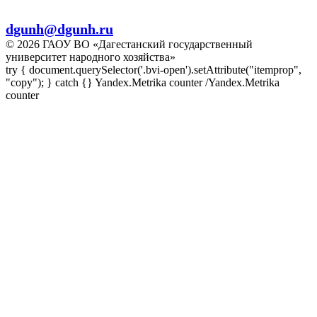
E-mail:
dgunh@dgunh.ru
© 2026 ГАОУ ВО «Дагестанский государственный
университет народного хозяйства»
try { document.querySelector('.bvi-open').setAttribute("itemprop",
"copy"); } catch {} Yandex.Metrika counter
/Yandex.Metrika
counter