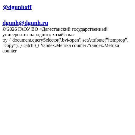
@dgunhoff
E-mail:
dgunh@dgunh.ru
© 2026 ГАОУ ВО «Дагестанский государственный
университет народного хозяйства»
try { document.querySelector('.bvi-open').setAttribute("itemprop",
"copy"); } catch {} Yandex.Metrika counter
/Yandex.Metrika
counter