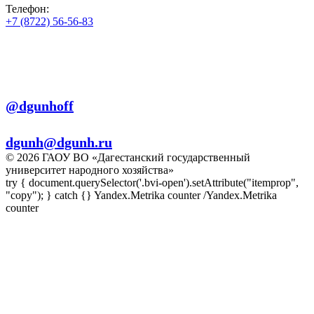
Телефон:
+7 (8722) 56-56-83
+7 (8722) 56-56-22
+7 (8722) 56-56-03
Телеграм:
@dgunhoff
E-mail:
dgunh@dgunh.ru
© 2026 ГАОУ ВО «Дагестанский государственный
университет народного хозяйства»
try { document.querySelector('.bvi-open').setAttribute("itemprop",
"copy"); } catch {} Yandex.Metrika counter
/Yandex.Metrika
counter