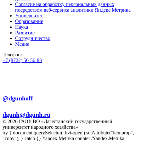
Согласие на обработку персональных данных
посредством веб-сервиса аналитики Яндекс Метрика
Университет
Образование
Наука
Развитие
Сотрудничество
Медиа
Телефон:
+7 (8722) 56-56-83
+7 (8722) 56-56-22
+7 (8722) 56-56-03
Телеграм:
@dgunhoff
E-mail:
dgunh@dgunh.ru
© 2026 ГАОУ ВО «Дагестанский государственный
университет народного хозяйства»
try { document.querySelector('.bvi-open').setAttribute("itemprop",
"copy"); } catch {} Yandex.Metrika counter
/Yandex.Metrika