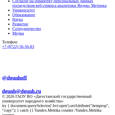
Согласие на обработку персональных данных
посредством веб-сервиса аналитики Яндекс Метрика
Университет
Образование
Наука
Развитие
Сотрудничество
Медиа
Телефон:
+7 (8722) 56-56-83
+7 (8722) 56-56-22
+7 (8722) 56-56-03
Телеграм:
@dgunhoff
E-mail:
dgunh@dgunh.ru
© 2026 ГАОУ ВО «Дагестанский государственный
университет народного хозяйства»
try { document.querySelector('.bvi-open').setAttribute("itemprop",
"copy"); } catch {} Yandex.Metrika counter
/Yandex.Metrika
counter