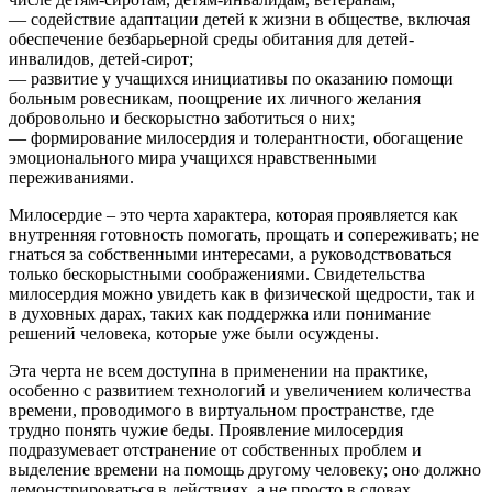
— содействие адаптации детей к жизни в обществе, включая
обеспечение безбарьерной среды обитания для детей-
инвалидов, детей-сирот;
— развитие у учащихся инициативы по оказанию помощи
больным ровесникам, поощрение их личного желания
добровольно и бескорыстно заботиться о них;
— формирование милосердия и толерантности, обогащение
эмоционального мира учащихся нравственными
переживаниями.
Милосердие – это черта характера, которая проявляется как
внутренняя готовность помогать, прощать и сопереживать; не
гнаться за собственными интересами, а руководствоваться
только бескорыстными соображениями. Свидетельства
милосердия можно увидеть как в физической щедрости, так и
в духовных дарах, таких как поддержка или понимание
решений человека, которые уже были осуждены.
Эта черта не всем доступна в применении на практике,
особенно с развитием технологий и увеличением количества
времени, проводимого в виртуальном пространстве, где
трудно понять чужие беды. Проявление милосердия
подразумевает отстранение от собственных проблем и
выделение времени на помощь другому человеку; оно должно
демонстрироваться в действиях, а не просто в словах.