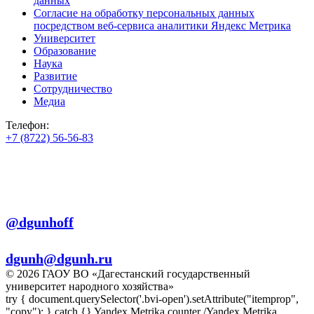
данных
Согласие на обработку персональных данных
посредством веб-сервиса аналитики Яндекс Метрика
Университет
Образование
Наука
Развитие
Сотрудничество
Медиа
Телефон:
+7 (8722) 56-56-83
+7 (8722) 56-56-22
+7 (8722) 56-56-03
Телеграм:
@dgunhoff
E-mail:
dgunh@dgunh.ru
© 2026 ГАОУ ВО «Дагестанский государственный
университет народного хозяйства»
try { document.querySelector('.bvi-open').setAttribute("itemprop",
"copy"); } catch {} Yandex.Metrika counter
/Yandex.Metrika