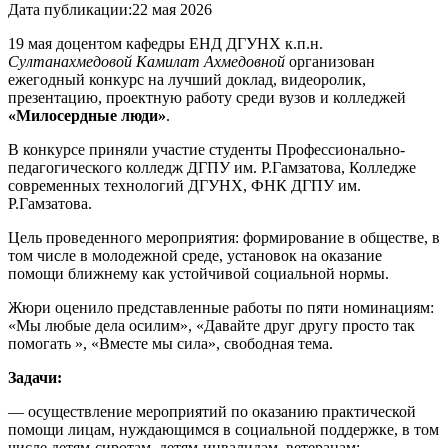
Дата публикации:
22 мая 2026
19 мая доцентом кафедры ЕНД ДГУНХ к.п.н.
Султанахмедовой Камилат Ахмедовной
организован
ежегодный конкурс на лучший доклад, видеоролик,
презентацию, проектную работу среди вузов и колледжей
«Милосердные люди»
.
В конкурсе приняли участие студенты Профессионально-
педагогического колледж ДГПУ им. Р.Гамзатова, Колледже
современных технологий ДГУНХ, ФНК ДГПУ им.
Р.Гамзатова.
Цель проведенного мероприятия: формирование в обществе, в
том числе в молодежной среде, установок на оказание
помощи ближнему как устойчивой социальной нормы.
Жюри оценило представленные работы по пяти номинациям:
«Мы любые дела осилим», «Давайте друг другу просто так
помогать », «Вместе мы сила», свободная тема.
Задачи:
— осуществление мероприятий по оказанию практической
помощи лицам, нуждающимся в социальной поддержке, в том
числе детям-сиротам, детям-инвалидам, ветеранам;