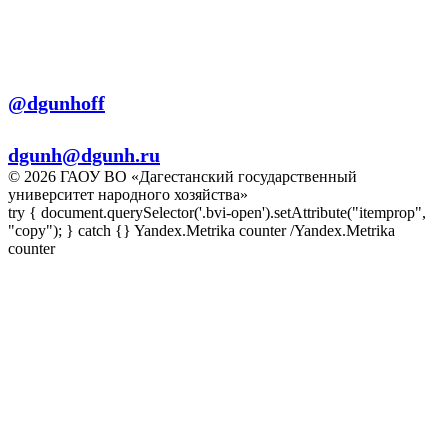
+7 (8722) 56-56-22
+7 (8722) 56-56-03
Телеграм:
@dgunhoff
E-mail:
dgunh@dgunh.ru
© 2026 ГАОУ ВО «Дагестанский государственный
университет народного хозяйства»
try { document.querySelector('.bvi-open').setAttribute("itemprop",
"copy"); } catch {} Yandex.Metrika counter
/Yandex.Metrika
counter