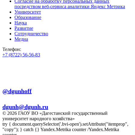
Согласие на обработку персональных данных
посредством веб-сервиса аналитики Яндекс Метрика
Университет
Образование
Наука
Развитие
Сотрудничество
Медиа
Телефон:
+7 (8722) 56-56-83
+7 (8722) 56-56-22
+7 (8722) 56-56-03
Телеграм:
@dgunhoff
E-mail:
dgunh@dgunh.ru
© 2026 ГАОУ ВО «Дагестанский государственный
университет народного хозяйства»
try { document.querySelector('.bvi-open').setAttribute("itemprop",
"copy"); } catch {} Yandex.Metrika counter
/Yandex.Metrika
counter