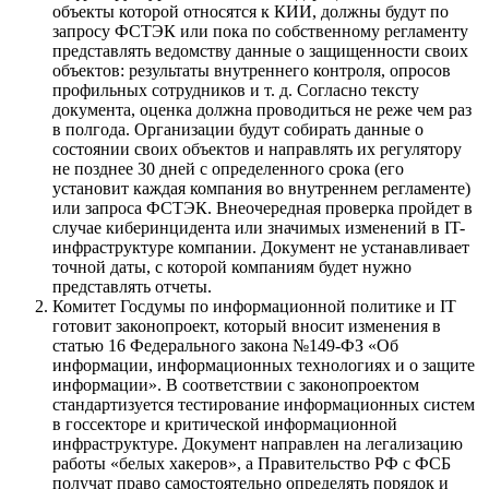
объекты которой относятся к КИИ, должны будут по
запросу ФСТЭК или пока по собственному регламенту
представлять ведомству данные о защищенности своих
объектов: результаты внутреннего контроля, опросов
профильных сотрудников и т. д. Согласно тексту
документа, оценка должна проводиться не реже чем раз
в полгода. Организации будут собирать данные о
состоянии своих объектов и направлять их регулятору
не позднее 30 дней с определенного срока (его
установит каждая компания во внутреннем регламенте)
или запроса ФСТЭК. Внеочередная проверка пройдет в
случае киберинцидента или значимых изменений в IT-
инфраструктуре компании. Документ не устанавливает
точной даты, с которой компаниям будет нужно
представлять отчеты.
Комитет Госдумы по информационной политике и IT
готовит законопроект, который вносит изменения в
статью 16 Федерального закона №149-ФЗ «Об
информации, информационных технологиях и о защите
информации». В соответствии с законопроектом
стандартизуется тестирование информационных систем
в госсекторе и критической информационной
инфраструктуре. Документ направлен на легализацию
работы «белых хакеров», а Правительство РФ с ФСБ
получат право самостоятельно определять порядок и