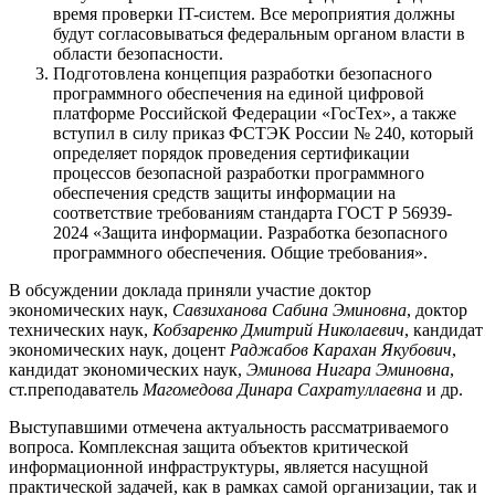
время проверки IT-систем. Все мероприятия должны
будут согласовываться федеральным органом власти в
области безопасности.
Подготовлена концепция разработки безопасного
программного обеспечения на единой цифровой
платформе Российской Федерации «ГосТех», а также
вступил в силу приказ ФСТЭК России № 240, который
определяет порядок проведения сертификации
процессов безопасной разработки программного
обеспечения средств защиты информации на
соответствие требованиям стандарта ГОСТ Р 56939-
2024 «Защита информации. Разработка безопасного
программного обеспечения. Общие требования».
В обсуждении доклада приняли участие доктор
экономических наук,
Савзиханова Сабина Эминовна
, доктор
технических наук,
Кобзаренко Дмитрий Николаевич
, кандидат
экономических наук, доцент
Раджабов Карахан Якубович
,
кандидат экономических наук,
Эминова Нигара Эминовна
,
ст.преподаватель
Магомедова Динара Сахратуллаевна
и др.
Выступавшими отмечена актуальность рассматриваемого
вопроса. Комплексная защита объектов критической
информационной инфраструктуры, является насущной
практической задачей, как в рамках самой организации, так и