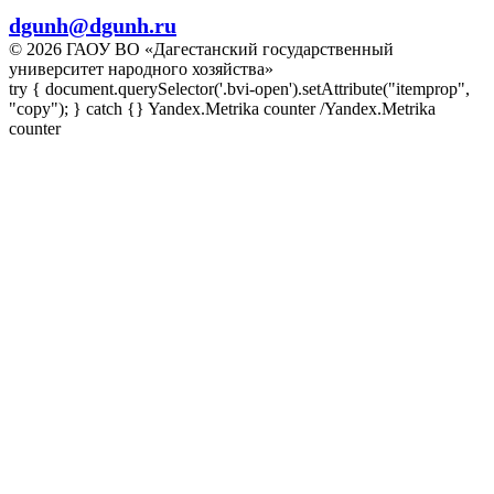
dgunh@dgunh.ru
© 2026 ГАОУ ВО «Дагестанский государственный
университет народного хозяйства»
try { document.querySelector('.bvi-open').setAttribute("itemprop",
"copy"); } catch {} Yandex.Metrika counter
/Yandex.Metrika
counter