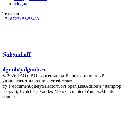
Медиа
Телефон:
+7 (8722) 56-56-83
+7 (8722) 56-56-22
+7 (8722) 56-56-03
Телеграм:
@dgunhoff
E-mail:
dgunh@dgunh.ru
© 2026 ГАОУ ВО «Дагестанский государственный
университет народного хозяйства»
try { document.querySelector('.bvi-open').setAttribute("itemprop",
"copy"); } catch {} Yandex.Metrika counter
/Yandex.Metrika
counter