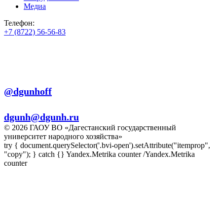
Медиа
Телефон:
+7 (8722) 56-56-83
+7 (8722) 56-56-22
+7 (8722) 56-56-03
Телеграм:
@dgunhoff
E-mail:
dgunh@dgunh.ru
© 2026 ГАОУ ВО «Дагестанский государственный
университет народного хозяйства»
try { document.querySelector('.bvi-open').setAttribute("itemprop",
"copy"); } catch {} Yandex.Metrika counter
/Yandex.Metrika
counter