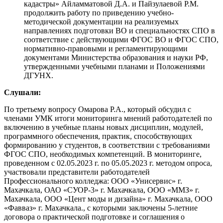
кадастры» Айламматовой Д.А. и Пайзулаевой Р.М.
продолжить работу по приведению учебно-
методической документации на реализуемых
направлениях подготовки ВО и специальностях СПО в
соответствие с действующими ФГОС ВО и ФГОС СПО,
нормативно-правовыми и регламентирующими
документами Министерства образования и науки РФ,
утвержденными учебными планами и Положениями
ДГУНХ.
Слушали:
По третьему вопросу Омарова Р.А., который обсудил с
членами УМК итоги мониторинга мнений работодателей по
включению в учебные планы новых дисциплин, модулей,
программного обеспечения, практик, способствующих
формированию у студентов, в соответствии с требованиями
ФГОС СПО, необходимых компетенций. В мониторинге,
проведенном с 02.05.2023 г. по 05.05.2023 г. методом опроса,
участвовали представители работодателей
Профессионального колледжа: ООО «Унисервис» г.
Махачкала, ОАО «СУОР-3» г. Махачкала, ООО «ММЗ» г.
Махачкала, ООО «Цент моды и дизайна» г. Махачкала, ООО
«Фавваз» г. Махачкала., с которыми заключены 5-летние
договора о практической подготовке и соглашения о