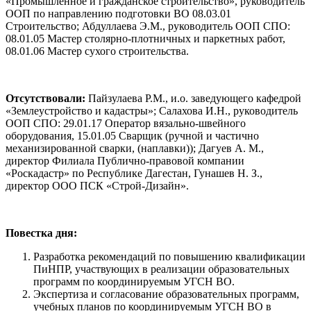
«Промышленное и гражданское строительство», руководитель
ООП по направлению подготовки ВО 08.03.01
Строительство; Абдуллаева Э.М., руководитель ООП СПО:
08.01.05 Мастер столярно-плотничных и паркетных работ,
08.01.06 Мастер сухого строительства.
Отсутствовали:
Пайзулаева Р.М., и.о. заведующего кафедрой
«Землеустройство и кадастры»; Салахова И.Н., руководитель
ООП СПО: 29.01.17 Оператор вязально-швейного
оборудования, 15.01.05 Сварщик (ручной и частично
механизированной сварки, (наплавки)); Дагуев А. М.,
директор Филиала Публично-правовой компании
«Роскадастр» по Республике Дагестан, Гунашев Н. З.,
директор ООО ПСК «Строй-Дизайн».
Повестка дня:
Разработка рекомендаций по повышению квалификации
ПиНПР, участвующих в реализации образовательных
программ по координируемым УГСН ВО.
Экспертиза и согласование образовательных программ,
учебных планов по координируемым УГСН ВО в