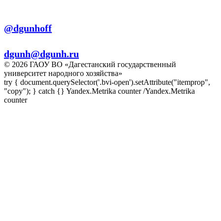
Телеграм:
@dgunhoff
E-mail:
dgunh@dgunh.ru
© 2026 ГАОУ ВО «Дагестанский государственный
университет народного хозяйства»
try { document.querySelector('.bvi-open').setAttribute("itemprop",
"copy"); } catch {} Yandex.Metrika counter
/Yandex.Metrika
counter