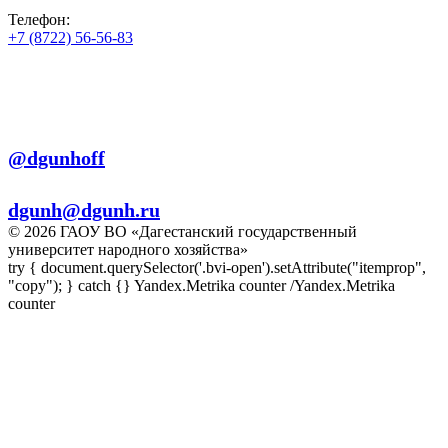
Телефон:
+7 (8722) 56-56-83
+7 (8722) 56-56-22
+7 (8722) 56-56-03
Телеграм:
@dgunhoff
E-mail:
dgunh@dgunh.ru
© 2026 ГАОУ ВО «Дагестанский государственный
университет народного хозяйства»
try { document.querySelector('.bvi-open').setAttribute("itemprop",
"copy"); } catch {} Yandex.Metrika counter
/Yandex.Metrika
counter