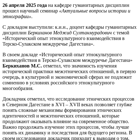
26 апреля 2025 года
на кафедре гуманитарных дисциплин
прошел научный семинар
«Актуальные вопросы истории и
этнографии»
.
С докладом выступили: к.и.н., доцент кафедры гуманитарных
дисциплин
Беркиханов Меджид Султанмурадович
с темой
«Исторический опыт этнокультурного взаимодействия в
Терско-Сулакском междуречье Дагестана».
В своем докладе «Исторический опыт этнокультурного
взаимодействия в Терско-Сулакском междуречье Дагестана»
Беркиханов М.С.
отметил, что значимость изучения
исторической практики межэтнических отношений, в первую
очередь, в культурной и экономической сферах не подлежит
сомнению в условиях российского этнокультурного
многообразия.
Докладчик отметил, что исследование этнических процессов
в Северном Дагестане в XVI – XVII веках позволяет глубже
понять сложные механизмы формирования этнических
идентичностей и межэтнических отношений, которые
продолжают оказывать влияние на современное общество.
Важно продолжать изучение этих процессов, чтобы лучше
понять их динамику и последствия для будущего региона. В
своем исследовании докладчик приходит к выводам о том,