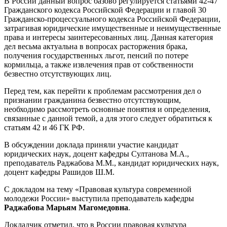
В России данный вопрос базово регулируется статьями 42-47
Гражданского кодекса Российской Федерации и главой 30
Гражданско-процессуального кодекса Российской Федерации,
затрагивая юридические имущественные и неимущественные
права и интересы заинтересованных лиц. Данная категория
дел весьма актуальна в вопросах расторжения брака,
получения государственных льгот, пенсий по потере
кормильца, а также извлечения прав от собственности
безвестно отсутствующих лиц.
Перед тем, как перейти к проблемам рассмотрения дел о
признании гражданина безвестно отсутствующим,
необходимо рассмотреть основные понятия и определения,
связанные с данной темой, а для этого следует обратиться к
статьям 42 и 46 ГК РФ.
В обсуждении доклада приняли участие кандидат
юридических наук, доцент кафедры Султанова М.А.,
преподаватель Раджабова М.М., кандидат юридических наук,
доцент кафедры Рашидов Ш.М.
С докладом на тему «Правовая культура современной
молодежи России» выступила преподаватель кафедры
Раджабова Марьям Магомедовна
.
Докладчик отметил, что в России правовая культура