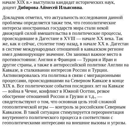
начале XIX в.» выступила кандидат исторических наук,
доцент
Дибирова Аймесей Ильясовна
.
Докладчик отметил, что актуальность исследования данной
проблемы определяется также тем, что геополитические
интересы иностранных государств мира стали некой
движущей силой вмешательства в политические процессы,
происходившие в Дагестане в XVIII — начале XX века. Так
же, как и сейчас, столетие тому назад, в начале XX в. Дагестан
в системе международных отношений в кавказском регионе
имел доминирующее значение. Он занимал важное место в
противостоянии: Англия и Франция — Турция и Иран и
другие страны, а также в антироссийской политике Англии на
Кавказе, в сталкивании интересов России и Турции.
Активизировалась эта политика в связи с миграционными
процессами, происходившими на Северном Кавказе в конце
XIX в. Все политические события последних лет на Кавказе
— война в Чечне, конфликт в Южной Осетии, резкое
обострение отношений России и Грузии и т.д., —
свидетельствуют о том, что основная цель этой сложной
геополитической игры — контроль за российским Северным
Кавказом. В такой ситуации стимулируется переориентация
внутреннего политического процесса в соответствии с
геополитическими интересами на внешние вызовы и угрозы.