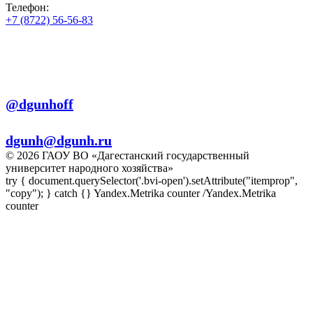
Телефон:
+7 (8722) 56-56-83
+7 (8722) 56-56-22
+7 (8722) 56-56-03
Телеграм:
@dgunhoff
E-mail:
dgunh@dgunh.ru
© 2026 ГАОУ ВО «Дагестанский государственный
университет народного хозяйства»
try { document.querySelector('.bvi-open').setAttribute("itemprop",
"copy"); } catch {} Yandex.Metrika counter
/Yandex.Metrika
counter