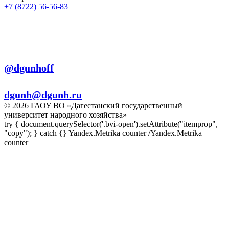
+7 (8722) 56-56-83
+7 (8722) 56-56-22
+7 (8722) 56-56-03
Телеграм:
@dgunhoff
E-mail:
dgunh@dgunh.ru
© 2026 ГАОУ ВО «Дагестанский государственный
университет народного хозяйства»
try { document.querySelector('.bvi-open').setAttribute("itemprop",
"copy"); } catch {} Yandex.Metrika counter
/Yandex.Metrika
counter