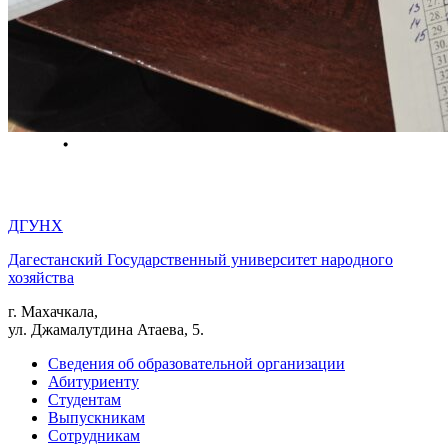
ДГУНХ
Дагестанский Государственный университет народного
хозяйства
г. Махачкала,
ул. Джамалутдина Атаева, 5.
Сведения об образовательной организации
Абитуриенту
Студентам
Выпускникам
Сотрудникам