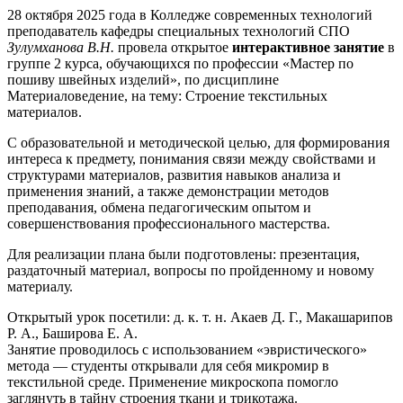
28 октября 2025 года в Колледже современных технологий
преподаватель кафедры специальных технологий СПО
Зулумханова В.Н.
провела открытое
интерактивное занятие
в
группе 2 курса, обучающихся по профессии «Мастер по
пошиву швейных изделий», по дисциплине
Материаловедение, на тему: Строение текстильных
материалов.
С образовательной и методической целью, для формирования
интереса к предмету, понимания связи между свойствами и
структурами материалов, развития навыков анализа и
применения знаний, а также демонстрации методов
преподавания, обмена педагогическим опытом и
совершенствования профессионального мастерства.
Для реализации плана были подготовлены: презентация,
раздаточный материал, вопросы по пройденному и новому
материалу.
Открытый урок посетили: д. к. т. н. Акаев Д. Г., Макашарипов
Р. А., Баширова Е. А.
Занятие проводилось с использованием «эвристического»
метода — студенты открывали для себя микромир в
текстильной среде. Применение микроскопа помогло
заглянуть в тайну строения ткани и трикотажа.