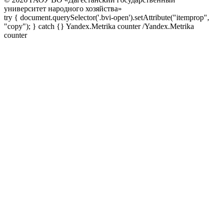
университет народного хозяйства»
try { document.querySelector('.bvi-open').setAttribute("itemprop",
"copy"); } catch {} Yandex.Metrika counter
/Yandex.Metrika
counter