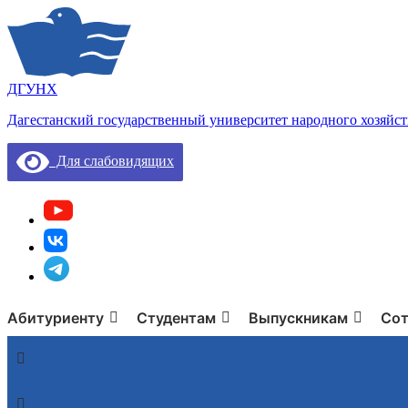
ДГУНХ
Дагестанский государственный университет народного хозяйст
Для слабовидящих
Абитуриенту
Студентам
Выпускникам
Сот