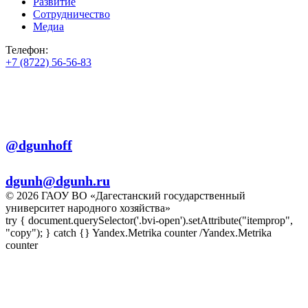
Развитие
Сотрудничество
Медиа
Телефон:
+7 (8722) 56-56-83
+7 (8722) 56-56-22
+7 (8722) 56-56-03
Телеграм:
@dgunhoff
E-mail:
dgunh@dgunh.ru
© 2026 ГАОУ ВО «Дагестанский государственный
университет народного хозяйства»
try { document.querySelector('.bvi-open').setAttribute("itemprop",
"copy"); } catch {} Yandex.Metrika counter
/Yandex.Metrika
counter