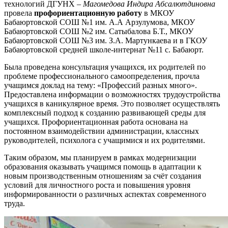
технологий ДГУНХ –
Магомедова Индира Абсалютдиновна
провела
профориентационную работу
в МКОУ
Бабаюртовской СОШ №1 им. А.А Арзулумова, МКОУ
Бабаюртовской СОШ №2 им. Сатыбалова Б.Т., МКОУ
Бабаюртовской СОШ №3 им. З.А. Мартункаева и в ГКОУ
Бабаюртовской средней школе-интернат №11 с. Бабаюрт.
Была проведена консультация учащихся, их родителей по
проблеме профессионального самоопределения, прочла
учащимся доклад на тему: «Профессий разных много».
Предоставлена информации о возможностях трудоустройства
учащихся в каникулярное время. Это позволяет осуществлять
комплексный подход к созданию развивающей среды для
учащихся. Профориентационная работа основана на
постоянном взаимодействии администрации, классных
руководителей, психолога с учащимися и их родителями.
Таким образом, мы планируем в рамках модернизации
образования оказывать учащимся помощь в адаптации к
новым производственным отношениям за счёт создания
условий для личностного роста и повышения уровня
информированности о различных аспектах современного
труда.