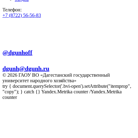
Телефон:
+7 (8722) 56-56-83
+7 (8722) 56-56-22
+7 (8722) 56-56-03
Телеграм:
@dgunhoff
E-mail:
dgunh@dgunh.ru
© 2026 ГАОУ ВО «Дагестанский государственный
университет народного хозяйства»
try { document.querySelector('.bvi-open').setAttribute("itemprop",
"copy"); } catch {} Yandex.Metrika counter
/Yandex.Metrika
counter