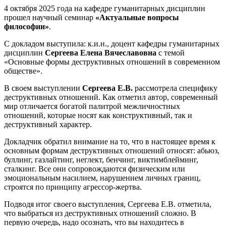
4 октября 2025 года на кафедре гуманитарных дисциплин
прошел научный семинар
«Актуальные вопросы
философии»
.
С докладом выступила: к.и.н., доцент кафедры гуманитарных
дисциплин
Сергеева Елена Вячеславовна
с темой
«Основные формы деструктивных отношений в современном
обществе».
В своем выступлении
Сергеева Е.В.
рассмотрела специфику
деструктивных отношений. Как отметил автор, современный
мир отличается богатой палитрой межличностных
отношений, которые носят как конструктивный, так и
деструктивный характер.
Докладчик обратил внимание на то, что в настоящее время к
основным формам деструктивных отношений относят: абьюз,
буллинг, газлайтинг, неглект, бенчинг, виктимблейминг,
сталкинг. Все они сопровождаются физическим или
эмоциональным насилием, нарушением личных границ,
строятся по принципу агрессор-жертва.
Подводя итог своего выступления, Сергеева Е.В. отметила,
что выбраться из деструктивных отношений сложно. В
первую очередь, надо осознать, что вы находитесь в