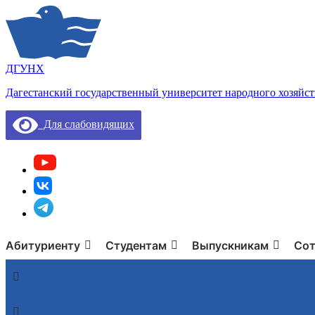
ДГУНХ
Дагестанский государственный университет народного хозяйст
Для слабовидящих
Абитуриенту
Студентам
Выпускникам
Сот