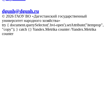
E-mail:
dgunh@dgunh.ru
© 2026 ГАОУ ВО «Дагестанский государственный
университет народного хозяйства»
try { document.querySelector('.bvi-open').setAttribute("itemprop",
"copy"); } catch {} Yandex.Metrika counter
/Yandex.Metrika
counter