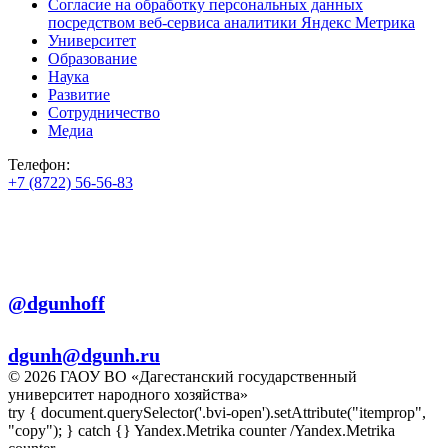
Согласие на обработку персональных данных
посредством веб-сервиса аналитики Яндекс Метрика
Университет
Образование
Наука
Развитие
Сотрудничество
Медиа
Телефон:
+7 (8722) 56-56-83
+7 (8722) 56-56-22
+7 (8722) 56-56-03
Телеграм:
@dgunhoff
E-mail:
dgunh@dgunh.ru
© 2026 ГАОУ ВО «Дагестанский государственный
университет народного хозяйства»
try { document.querySelector('.bvi-open').setAttribute("itemprop",
"copy"); } catch {} Yandex.Metrika counter
/Yandex.Metrika