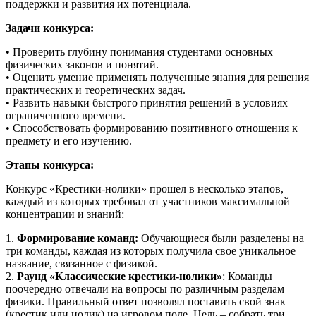
поддержки и развития их потенциала.
Задачи конкурса:
• Проверить глубину понимания студентами основных
физических законов и понятий.
• Оценить умение применять полученные знания для решения
практических и теоретических задач.
• Развить навыки быстрого принятия решений в условиях
ограниченного времени.
• Способствовать формированию позитивного отношения к
предмету и его изучению.
Этапы конкурса:
Конкурс «Крестики-нолики» прошел в несколько этапов,
каждый из которых требовал от участников максимальной
концентрации и знаний:
1.
Формирование команд:
Обучающиеся были разделены на
три команды, каждая из которых получила свое уникальное
название, связанное с физикой.
2.
Раунд «Классические крестики-нолики»
: Команды
поочередно отвечали на вопросы по различным разделам
физики. Правильный ответ позволял поставить свой знак
(крестик или нолик) на игровом поле. Цель – собрать три