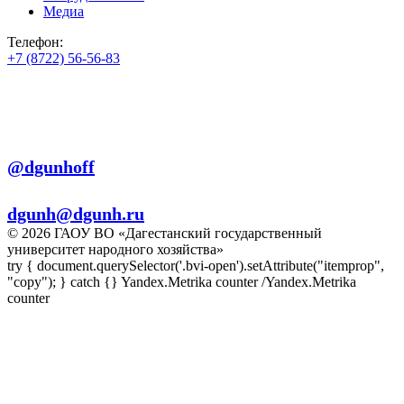
Медиа
Телефон:
+7 (8722) 56-56-83
+7 (8722) 56-56-22
+7 (8722) 56-56-03
Телеграм:
@dgunhoff
E-mail:
dgunh@dgunh.ru
© 2026 ГАОУ ВО «Дагестанский государственный
университет народного хозяйства»
try { document.querySelector('.bvi-open').setAttribute("itemprop",
"copy"); } catch {} Yandex.Metrika counter
/Yandex.Metrika
counter