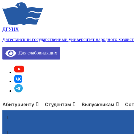
ДГУНХ
Дагестанский государственный университет народного хозяйст
Для слабовидящих
Абитуриенту
Студентам
Выпускникам
Сот