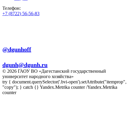
Телефон:
+7 (8722) 56-56-83
+7 (8722) 56-56-22
+7 (8722) 56-56-03
Телеграм:
@dgunhoff
E-mail:
dgunh@dgunh.ru
© 2026 ГАОУ ВО «Дагестанский государственный
университет народного хозяйства»
try { document.querySelector('.bvi-open').setAttribute("itemprop",
"copy"); } catch {} Yandex.Metrika counter
/Yandex.Metrika
counter