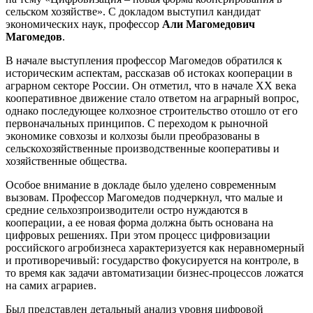
сельском хозяйстве». С докладом выступил кандидат
экономических наук, профессор
Али Магомедович
Магомедов
.
В начале выступления профессор Магомедов обратился к
историческим аспектам, рассказав об истоках кооперации в
аграрном секторе России. Он отметил, что в начале XX века
кооперативное движение стало ответом на аграрный вопрос,
однако последующее колхозное строительство отошло от его
первоначальных принципов. С переходом к рыночной
экономике совхозы и колхозы были преобразованы в
сельскохозяйственные производственные кооперативы и
хозяйственные общества.
Особое внимание в докладе было уделено современным
вызовам. Профессор Магомедов подчеркнул, что малые и
средние сельхозпроизводители остро нуждаются в
кооперации, а ее новая форма должна быть основана на
цифровых решениях. При этом процесс цифровизации
российского агробизнеса характеризуется как неравномерный
и противоречивый: государство фокусируется на контроле, в
то время как задачи автоматизации бизнес-процессов ложатся
на самих аграриев.
Был представлен детальный анализ уровня цифровой