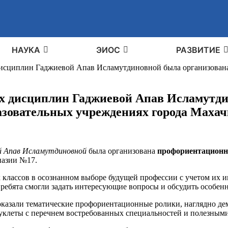
НАУКА
ЭИОС
РАЗВИТИЕ
исциплин Гаджиевой Апав Исламутдиновной была организована 
х дисциплин Гаджиевой Апав Исламутди
разовательных учреждениях города Маха
 Апав Исламутдиновной
была организована
профориентационн
назии №17.
классов в осознанном выборе будущей профессии с учетом их и
 ребята смогли задать интересующие вопросы и обсудить особен
оказали тематические профориентационные ролики, наглядно д
уклеты с перечнем востребованных специальностей и полезным