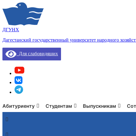
ДГУНХ
Дагестанский государственный университет народного хозяйст
Для слабовидящих
Абитуриенту
Студентам
Выпускникам
Сот