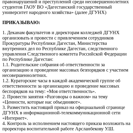
правонарушений и преступлений среди несовершеннолетних
студентов ГАОУ ВО «Дагестанский государственный
университет народного хозяйства» (далее ДГУНХ)
ПРИКАЗЫВАЮ:
1. Деканам факультетов и директорам колледжей ДГУНХ
организовать и провести с привлечением сотрудников
Прокуратуры Pecпублики Дагестан, Министерства
внутренних дел по Республике Дагестан, следственного
управления Следственного комитета Российской Федерации
по Pecпублике Дагестан:
1.1. Родительские собрания об ответственности за
организацию и проведение массовых безпорядков с участием
несовершеннолетних.
1.2. Кураторские часы в каждой академической группе об
ответственности за организацию и проведение массовых
беспорядков на тему: «Моя ответственность».
2. Провести занятия «Разговоры о важном» на тему
«Ценности, которые нас объединяют».
3. Разместить настоящий приказ на официаальной сгранице
ДГУНХ в информационной-телекоммуникационной сети
«Интернет».
4. Контроль за исполнением настоящего приказа возложить на
проректора воспитательной работе Арсланбекову У.Ш.