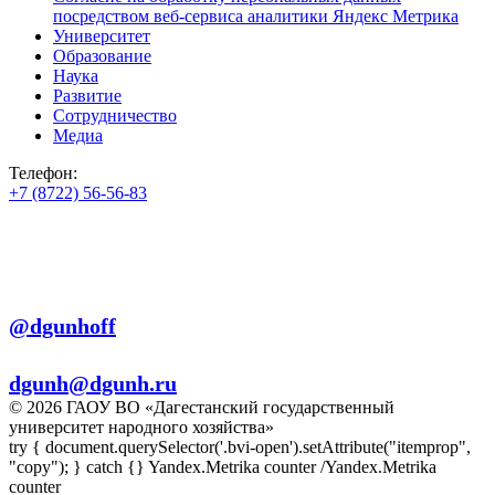
посредством веб-сервиса аналитики Яндекс Метрика
Университет
Образование
Наука
Развитие
Сотрудничество
Медиа
Телефон:
+7 (8722) 56-56-83
+7 (8722) 56-56-22
+7 (8722) 56-56-03
Телеграм:
@dgunhoff
E-mail:
dgunh@dgunh.ru
© 2026 ГАОУ ВО «Дагестанский государственный
университет народного хозяйства»
try { document.querySelector('.bvi-open').setAttribute("itemprop",
"copy"); } catch {} Yandex.Metrika counter
/Yandex.Metrika
counter