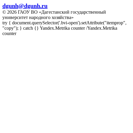
dgunh@dgunh.ru
© 2026 ГАОУ ВО «Дагестанский государственный
университет народного хозяйства»
try { document.querySelector('.bvi-open').setAttribute("itemprop",
"copy"); } catch {} Yandex.Metrika counter
/Yandex.Metrika
counter