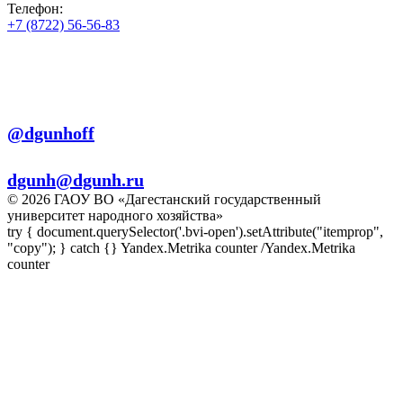
Телефон:
+7 (8722) 56-56-83
+7 (8722) 56-56-22
+7 (8722) 56-56-03
Телеграм:
@dgunhoff
E-mail:
dgunh@dgunh.ru
© 2026 ГАОУ ВО «Дагестанский государственный
университет народного хозяйства»
try { document.querySelector('.bvi-open').setAttribute("itemprop",
"copy"); } catch {} Yandex.Metrika counter
/Yandex.Metrika
counter