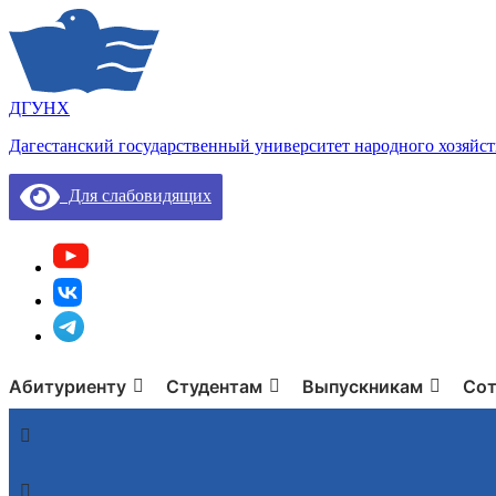
ДГУНХ
Дагестанский государственный университет народного хозяйст
Для слабовидящих
Абитуриенту
Студентам
Выпускникам
Сот