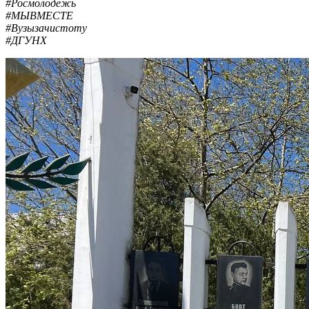
#Росмолодежь
#МЫВМЕСТЕ
#Вузызачистоту
#ДГУНХ