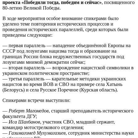
проекта «Победили тогда, победим и сейчас»
, посвященного
80-летию Великой Победы.
В ходе мероприятия особое внимание спикерами было
уделено теме повторения исторических процессов и
проведения исторических паралеллей, среди которых были
приведены следующие:
— первая параллель — нападение объединённой Европы на
СССР под лозунгами нацизма тогда и образование на
границах России блока недружественных государств под
лозунгами мнимой демократии сейчас;
— вторая параллель — возрождение нацистской символики в
украинском политическом пространстве;
— третья параллель — карательные методики украинских
нацистов во время ВОВ и СВО на примере села Хатынь
(Белорусь) и села Русское Поречное (Курская область).
Спикерами встречи выступили:
—
Роберт Магомедов
, старший преподаватель исторического
факультета ДГУ;
—
Иса Шахбанов
, участник СВО, младший сержант,
командир мотострелкового отделения;
—
Газимагомед Мухумагазиев
, сотрудник министерства науки