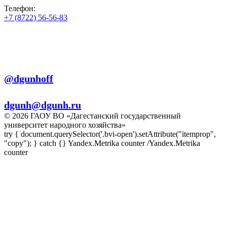
Телефон:
+7 (8722) 56-56-83
+7 (8722) 56-56-22
+7 (8722) 56-56-03
Телеграм:
@dgunhoff
E-mail:
dgunh@dgunh.ru
© 2026 ГАОУ ВО «Дагестанский государственный
университет народного хозяйства»
try { document.querySelector('.bvi-open').setAttribute("itemprop",
"copy"); } catch {} Yandex.Metrika counter
/Yandex.Metrika
counter