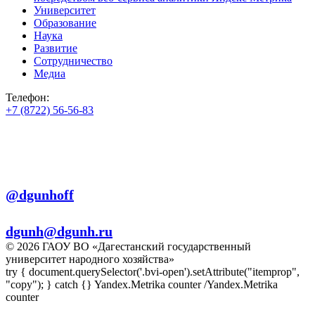
Университет
Образование
Наука
Развитие
Сотрудничество
Медиа
Телефон:
+7 (8722) 56-56-83
+7 (8722) 56-56-22
+7 (8722) 56-56-03
Телеграм:
@dgunhoff
E-mail:
dgunh@dgunh.ru
© 2026 ГАОУ ВО «Дагестанский государственный
университет народного хозяйства»
try { document.querySelector('.bvi-open').setAttribute("itemprop",
"copy"); } catch {} Yandex.Metrika counter
/Yandex.Metrika
counter