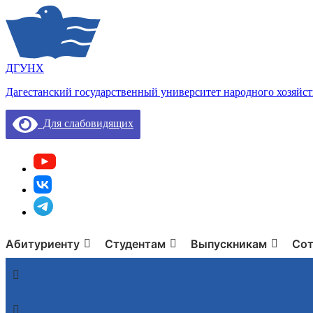
ДГУНХ
Дагестанский государственный университет народного хозяйст
Для слабовидящих
Абитуриенту
Студентам
Выпускникам
Сот